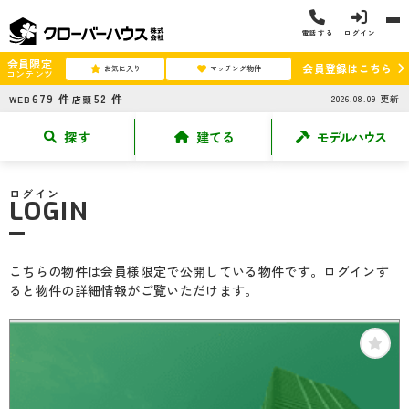
電話する
ログイン
会員限定
会員登録はこちら
お気に入り
マッチング物件
コンテンツ
679
件
52
件
2026.08.09
更新
WEB
店頭
探す
建てる
モデルハウス
ログイン
LOGIN
こちらの物件は会員様限定で公開している物件です。ログインす
ると物件の詳細情報がご覧いただけます。