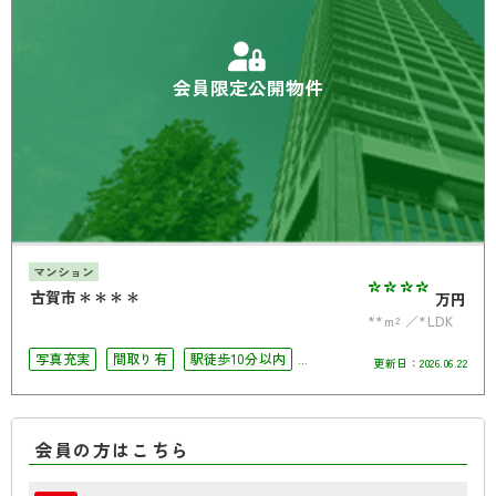
会員限定公開物件
マンション
****
古賀市＊＊＊＊
万円
**m²
*LDK
写真充実
間取り有
駅徒歩10分以内
更新日：
2026.06.22
ペット相談可
4LDK以上
南面バルコニー
オートロック
角部屋
会員の方はこちら