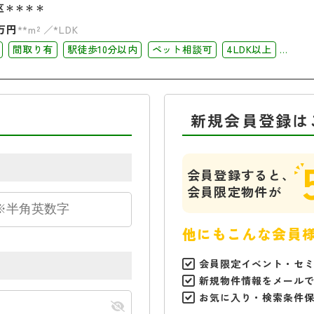
区＊＊＊＊
万円
**m²
*LDK
間取り有
駅徒歩10分以内
ペット相談可
4LDK以上
コニー
オートロック
新規会員登録は
会員登録すると、
会員限定物件が
他にもこんな会員
会員限定イベント・セ
新規物件情報をメール
お気に入り・検索条件