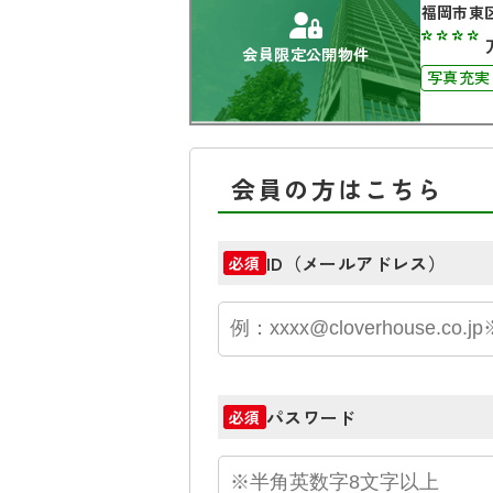
福岡市東
****
会員限定公開物件
写真充実
南面バル
会員の方はこちら
ID（メールアドレス）
必須
パスワード
必須