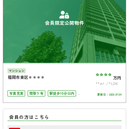
会員限定公開物件
マンション
****
福岡市東区＊＊＊＊
万円
**m²
*LDK
写真充実
間取り有
駅徒歩10分以内
更新日：
2026.07.04
ペット相談可
南面バルコニー
会員の方はこちら