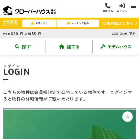
電話する
ログイン
会員限定
会員登録はこちら
お気に入り
マッチング物件
コンテンツ
660
件
55
件
2026.08.08
更新
WEB
店頭
探す
建てる
モデルハウス
ログイン
LOGIN
こちらの物件は会員様限定で公開している物件です。ログインす
ると物件の詳細情報がご覧いただけます。