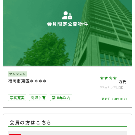
会員限定公開物件
マンション
****
福岡市東区＊＊＊＊
万円
**m²
*LDK
写真充実
間取り有
築10年以内
更新日：
2026.02.28
会員の方はこちら