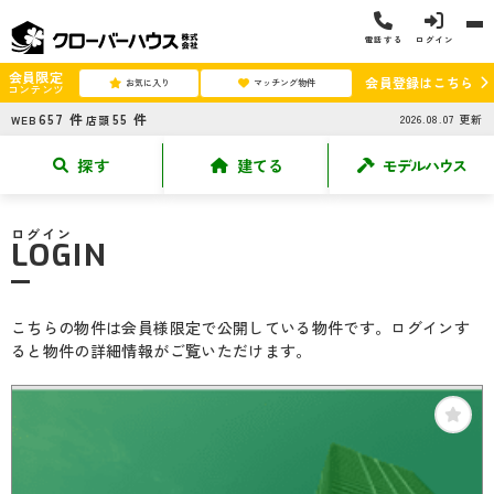
電話する
ログイン
会員限定
会員登録はこちら
お気に入り
マッチング物件
コンテンツ
657
件
55
件
2026.08.07
更新
WEB
店頭
探す
建てる
モデルハウス
ログイン
LOGIN
こちらの物件は会員様限定で公開している物件です。ログインす
ると物件の詳細情報がご覧いただけます。