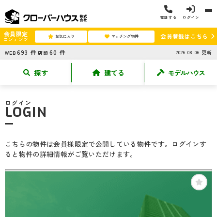
電話する
ログイン
会員限定
会員登録はこちら
お気に入り
マッチング物件
コンテンツ
693
件
60
件
2026.08.06
更新
WEB
店頭
探す
建てる
モデルハウス
ログイン
LOGIN
こちらの物件は会員様限定で公開している物件です。ログインす
ると物件の詳細情報がご覧いただけます。