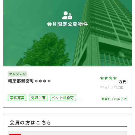
会員限定公開物件
マンション
****
糟屋郡新宮町＊＊＊＊
万円
**m²
*LDK
写真充実
間取り有
ペット相談可
更新日：
2026.06.26
4LDK以上
オートロック
角部屋
会員の方はこちら