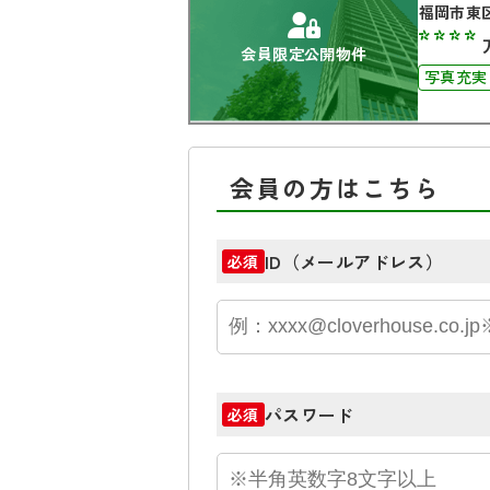
福岡市東
****
会員限定公開物件
写真充実
南面バル
会員の方はこちら
ID（メールアドレス）
必須
パスワード
必須