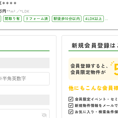
区＊＊＊＊
万円
**m²
*LDK
間取り有
リフォーム済
駅徒歩10分以内
4LDK以上
コニー
角部屋
新規会員登録は
会員登録すると、
会員限定物件が
他にもこんな会員
会員限定イベント・セ
新規物件情報をメール
お気に入り・検索条件