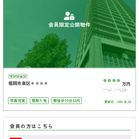
会員限定公開物件
マンション
****
福岡市東区＊＊＊＊
万円
**m²
*LDK
写真充実
間取り有
駅徒歩10分以内
更新日：
2026.06.04
オートロック
会員の方はこちら