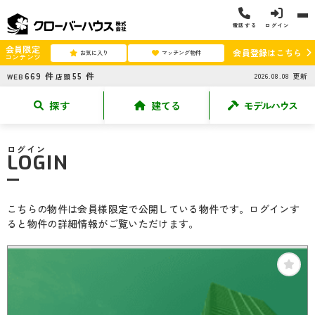
電話する
ログイン
会員限定
会員登録はこちら
お気に入り
マッチング物件
コンテンツ
669
件
55
件
2026.08.08
更新
WEB
店頭
探す
建てる
モデルハウス
ログイン
LOGIN
こちらの物件は会員様限定で公開している物件です。ログインす
ると物件の詳細情報がご覧いただけます。