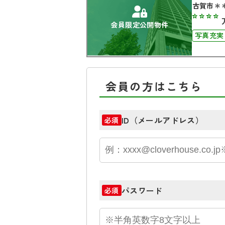
古賀市＊
****
会員限定公開物件
写真充実
会員の方はこちら
ID（メールアドレス）
必須
パスワード
必須