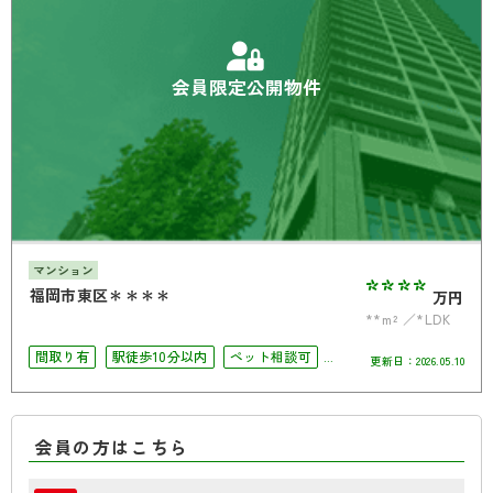
会員限定公開物件
マンション
****
福岡市東区＊＊＊＊
万円
**m²
*LDK
間取り有
駅徒歩10分以内
ペット相談可
更新日：
2026.05.10
南面バルコニー
オートロック
角部屋
会員の方はこちら