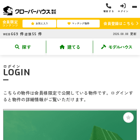
電話する
ログイン
会員限定
会員登録はこちら
お気に入り
マッチング物件
コンテンツ
669
件
55
件
2026.08.08
更新
WEB
店頭
探す
建てる
モデルハウス
ログイン
LOGIN
こちらの物件は会員様限定で公開している物件です。ログインす
ると物件の詳細情報がご覧いただけます。