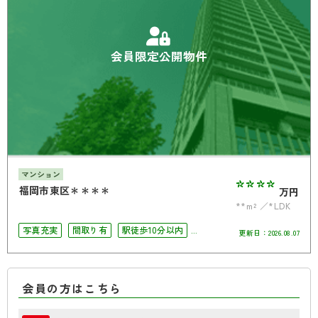
会員限定公開物件
マンション
****
福岡市東区＊＊＊＊
万円
**m²
*LDK
写真充実
間取り有
駅徒歩10分以内
更新日：
2026.08.07
南面バルコニー
オートロック
会員の方はこちら