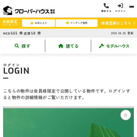
電話する
ログイン
会員限定
会員登録はこちら
お気に入り
マッチング物件
コンテンツ
665
件
58
件
2026.08.06
更新
WEB
店頭
探す
建てる
モデルハウス
ログイン
LOGIN
こちらの物件は会員様限定で公開している物件です。ログインす
ると物件の詳細情報がご覧いただけます。