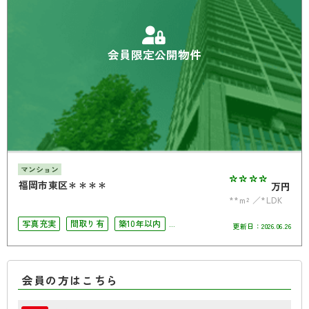
会員限定公開物件
マンション
****
福岡市東区＊＊＊＊
万円
**m²
*LDK
写真充実
間取り有
築10年以内
更新日：
2026.06.26
ペット相談可
南面バルコニー
オートロック
角部屋
オール電化
会員の方はこちら