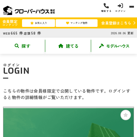
電話する
ログイン
会員限定
会員登録はこちら
お気に入り
マッチング物件
コンテンツ
665
件
58
件
2026.08.06
更新
WEB
店頭
探す
建てる
モデルハウス
ログイン
LOGIN
こちらの物件は会員様限定で公開している物件です。ログインす
ると物件の詳細情報がご覧いただけます。