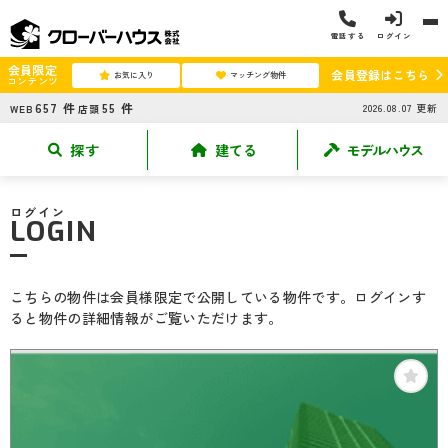
電話する
ログイン
会員限定
会員登録はこちら
お気に入り
マッチング物件
コンテンツ
657
件
55
件
2026.08.07
更新
WEB
店頭
探す
建てる
モデルハウス
ログイン
LOGIN
こちらの物件は会員様限定で公開している物件です。ログインす
ると物件の詳細情報がご覧いただけます。