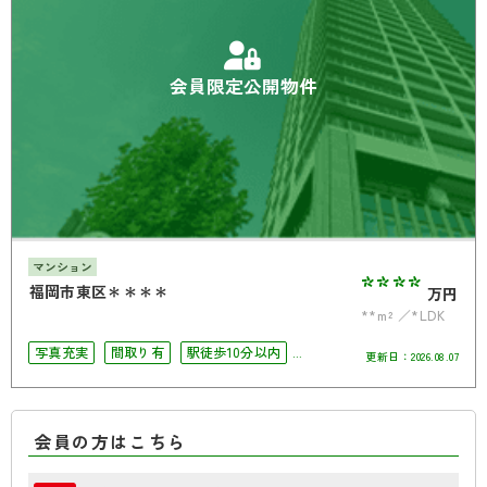
会員限定公開物件
マンション
****
福岡市東区＊＊＊＊
万円
**m²
*LDK
写真充実
間取り有
駅徒歩10分以内
更新日：
2026.08.07
南面バルコニー
オートロック
オール電化
会員の方はこちら