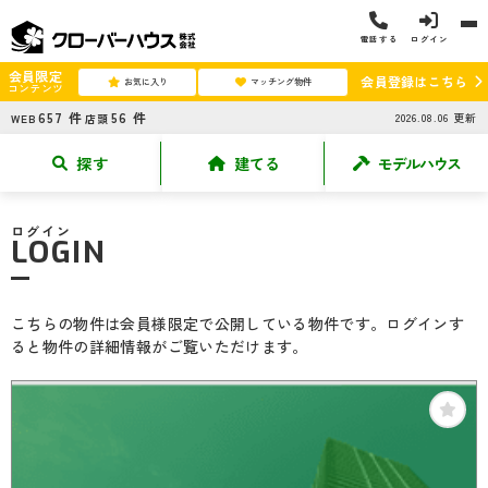
電話する
ログイン
会員限定
会員登録はこちら
お気に入り
マッチング物件
コンテンツ
657
件
56
件
2026.08.06
更新
WEB
店頭
探す
建てる
モデルハウス
ログイン
LOGIN
こちらの物件は会員様限定で公開している物件です。ログインす
ると物件の詳細情報がご覧いただけます。