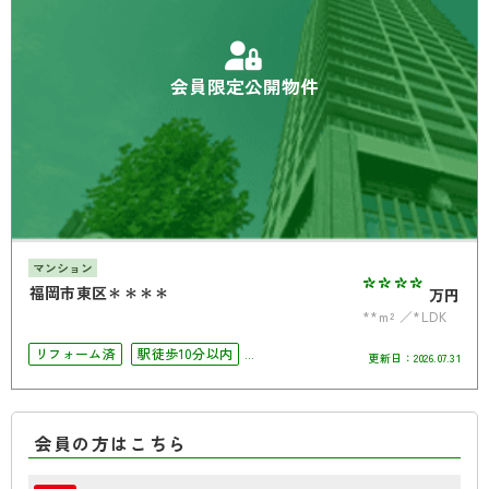
会員限定公開物件
マンション
****
福岡市東区＊＊＊＊
万円
**m²
*LDK
リフォーム済
駅徒歩10分以内
更新日：
2026.07.31
ペット相談可
会員の方はこちら