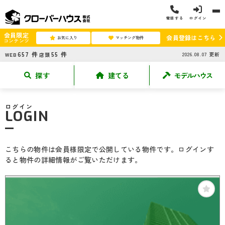
電話する
ログイン
会員限定
会員登録はこちら
お気に入り
マッチング物件
コンテンツ
657
件
55
件
2026.08.07
更新
WEB
店頭
探す
建てる
モデルハウス
ログイン
LOGIN
こちらの物件は会員様限定で公開している物件です。ログインす
ると物件の詳細情報がご覧いただけます。