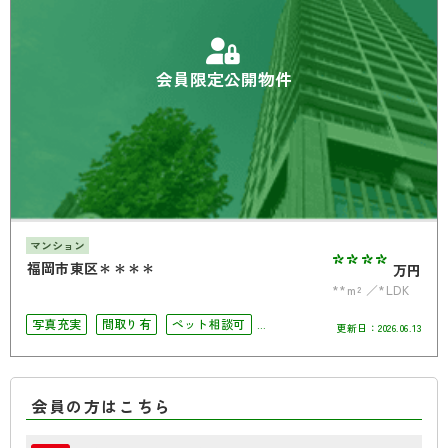
会員限定公開物件
マンション
****
福岡市東区＊＊＊＊
万円
**m²
*LDK
写真充実
間取り有
ペット相談可
更新日：
2026.06.13
4LDK以上
南面バルコニー
会員の方はこちら