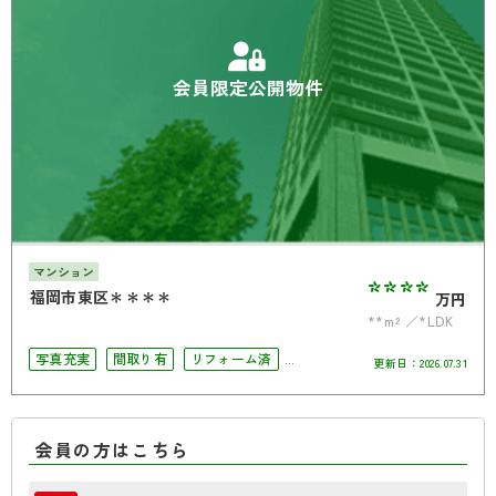
会員限定公開物件
マンション
****
福岡市東区＊＊＊＊
万円
**m²
*LDK
写真充実
間取り有
リフォーム済
更新日：
2026.07.31
ペット相談可
南面バルコニー
オートロック
会員の方はこちら