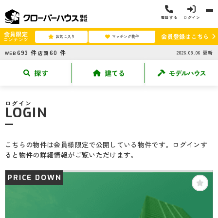
電話する
ログイン
会員限定
会員登録はこちら
お気に入り
マッチング物件
コンテンツ
693
件
60
件
2026.08.06
更新
WEB
店頭
探す
建てる
モデルハウス
ログイン
LOGIN
こちらの物件は会員様限定で公開している物件です。ログインす
ると物件の詳細情報がご覧いただけます。
PRICE DOWN