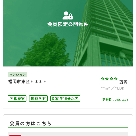
会員限定公開物件
マンション
****
福岡市東区＊＊＊＊
万円
**m²
*LDK
写真充実
間取り有
駅徒歩10分以内
更新日：
2026.07.05
ペット相談可
4LDK以上
南面バルコニー
オートロック
角部屋
会員の方はこちら