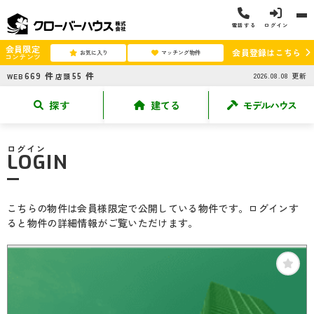
電話する
ログイン
会員限定
会員登録はこちら
お気に入り
マッチング物件
コンテンツ
669
件
55
件
2026.08.08
更新
WEB
店頭
探す
建てる
モデルハウス
ログイン
LOGIN
こちらの物件は会員様限定で公開している物件です。ログインす
ると物件の詳細情報がご覧いただけます。