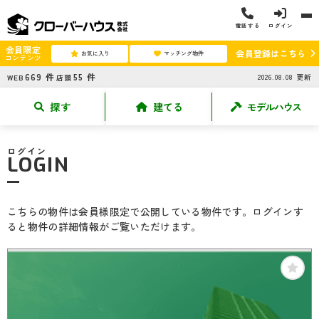
電話する
ログイン
会員限定
会員登録はこちら
お気に入り
マッチング物件
コンテンツ
669
件
55
件
2026.08.08
更新
WEB
店頭
探す
建てる
モデルハウス
ログイン
LOGIN
こちらの物件は会員様限定で公開している物件です。ログインす
ると物件の詳細情報がご覧いただけます。