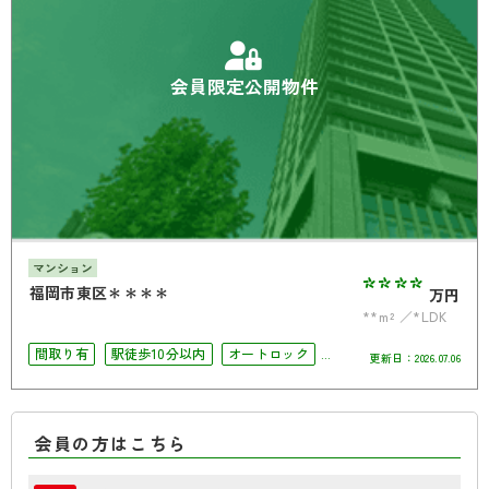
会員限定公開物件
マンション
****
福岡市東区＊＊＊＊
万円
**m²
*LDK
間取り有
駅徒歩10分以内
オートロック
更新日：
2026.07.06
角部屋
会員の方はこちら