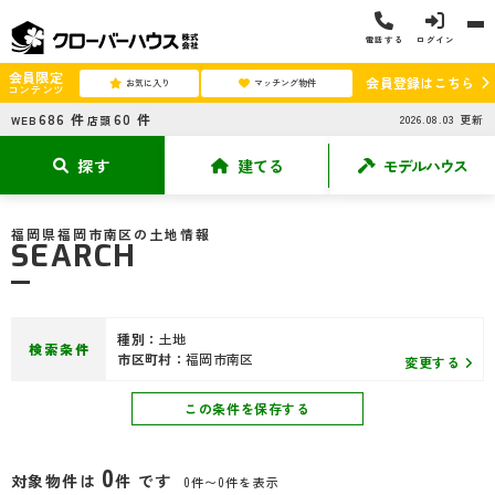
電話する
ログイン
会員限定
会員登録はこちら
お気に入り
マッチング物件
コンテンツ
686
件
60
件
2026.08.03
更新
WEB
店頭
探す
建てる
モデルハウス
福岡県福岡市南区の土地情報
SEARCH
種別：
土地
検索条件
市区町村：
福岡市南区
変更する
この条件を保存する
0
対象物件は
件 です
0件〜0件を表示