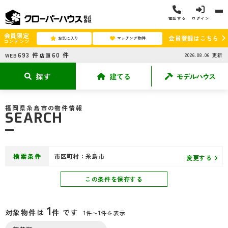
電話する
ログイン
会員限定
会員登録はこちら
お気に入り
マッチング物件
コンテンツ
693
件
60
件
2026.08.06
更新
WEB
店頭
探す
建てる
モデルハウス
福岡県糸島市の物件情報
SEARCH
検索条件
市区町村：
糸島市
変更する
この条件を保存する
1
対象物件は
件 です
1件〜1件を表示