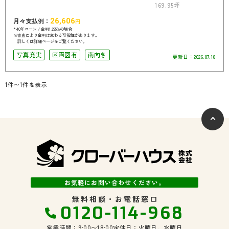
169.95坪
月々支払例：
26,606
円
*40年ローン / 金利1.275%の場合
※審査により金利は変わる可能性があります。
詳しくは詳細ページをご覧ください。
写真充実
区画図有
南向き
更新日：
2026.07.18
1件〜1件を表示
お気軽にお問い合わせください。
無料相談・お電話窓口
0120-114-968
営業時間：9:00〜18:00
定休日：火曜日、水曜日