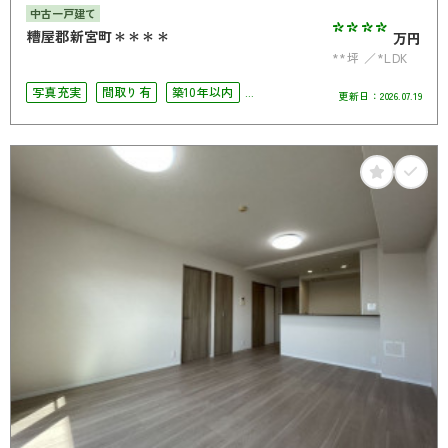
中古一戸建て
****
糟屋郡新宮町＊＊＊＊
万円
**坪
*LDK
写真充実
間取り有
築10年以内
更新日：
2026.07.19
駐車場2台可
4LDK以上
オール電化