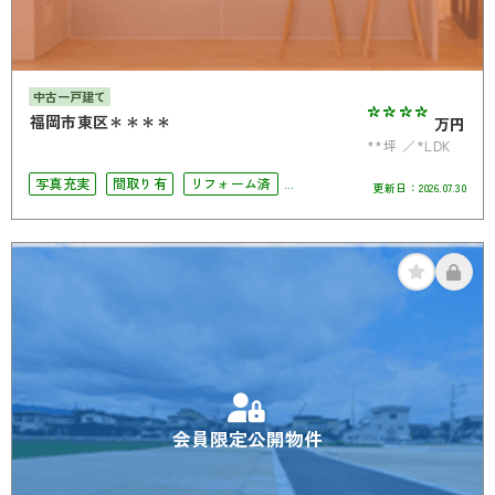
中古一戸建て
****
福岡市東区＊＊＊＊
万円
**坪
*LDK
写真充実
間取り有
リフォーム済
更新日：
2026.07.30
駐車場2台可
4LDK以上
会員限定公開物件