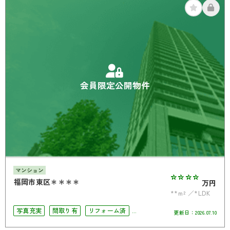
会員限定公開物件
マンション
****
福岡市東区＊＊＊＊
万円
**m²
*LDK
写真充実
間取り有
リフォーム済
更新日：
2026.07.10
駅徒歩10分以内
オートロック
角部屋