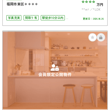
****
福岡市東区＊＊＊＊
万円
**m²
*LDK
写真充実
間取り有
駅徒歩10分以内
更新日：
2026.06.26
4LDK以上
南面バルコニー
オートロック
会員限定公開物件