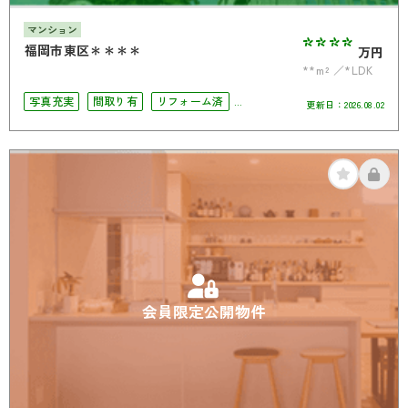
マンション
****
福岡市東区＊＊＊＊
万円
**m²
*LDK
写真充実
間取り有
リフォーム済
更新日：
2026.08.02
駅徒歩10分以内
南面バルコニー
オートロック
角部屋
会員限定公開物件