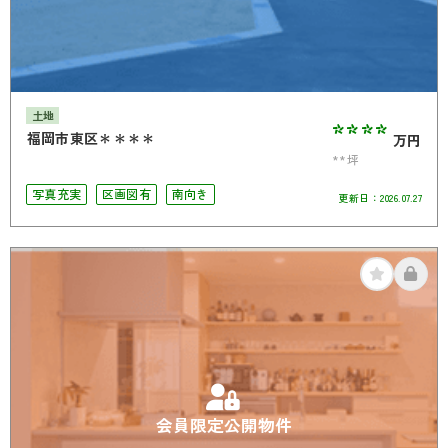
土地
****
福岡市東区＊＊＊＊
万円
**坪
写真充実
区画図有
南向き
更新日：
2026.07.27
会員限定公開物件