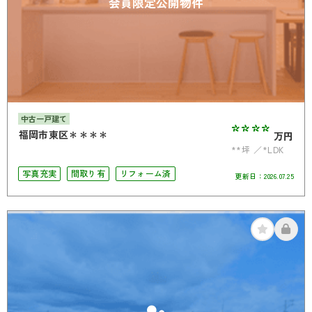
会員限定公開物件
中古一戸建て
****
福岡市東区＊＊＊＊
万円
**坪
*LDK
写真充実
間取り有
リフォーム済
更新日：
2026.07.25