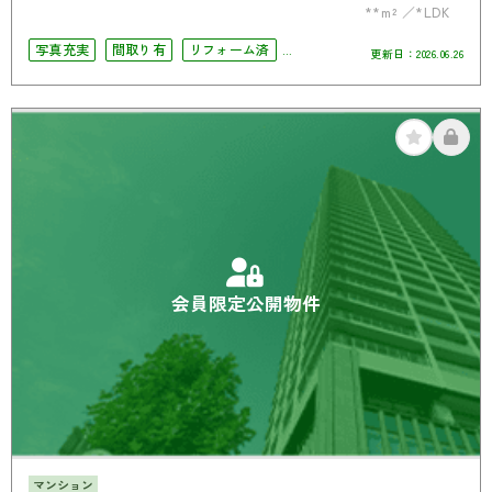
**m²
*LDK
写真充実
間取り有
リフォーム済
更新日：
2026.06.26
駅徒歩10分以内
南面バルコニー
オートロック
角部屋
会員限定公開物件
マンション