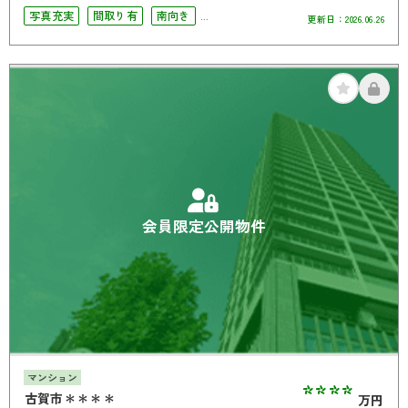
写真充実
間取り有
南向き
更新日：
2026.06.26
駅徒歩10分以内
駐車場2台可
4LDK以上
南面バルコニー
会員限定公開物件
マンション
****
古賀市＊＊＊＊
万円