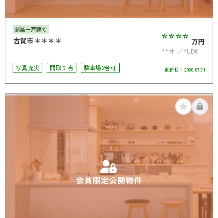
新築一戸建て
****
古賀市＊＊＊＊
万円
**坪
*LDK
写真充実
間取り有
駐車場2台可
更新日：
2026.07.31
4LDK以上
南面バルコニー
会員限定公開物件