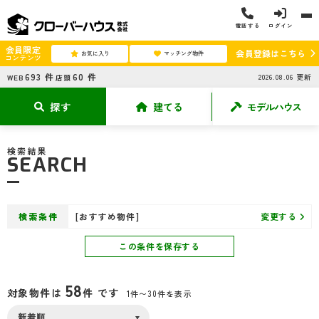
電話する
ログイン
会員限定
会員登録はこちら
お気に入り
マッチング物件
コンテンツ
693
件
60
件
2026.08.06
更新
WEB
店頭
探す
建てる
モデルハウス
検索結果
SEARCH
検索条件
[おすすめ物件]
変更する
この条件を保存する
58
対象物件は
件 です
1件〜30件を表示