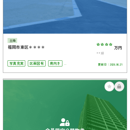
土地
****
福岡市東区＊＊＊＊
万円
**坪
写真充実
区画図有
南向き
更新日：
2026.06.21
駅徒歩10分以内
会員限定公開物件