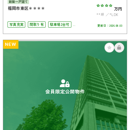
新築一戸建て
****
福岡市東区＊＊＊＊
万円
**坪
*LDK
写真充実
間取り有
駐車場2台可
更新日：
2026.08.03
4LDK以上
NEW
会員限定公開物件