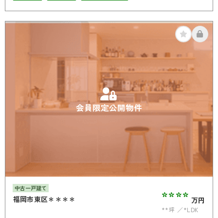
駐車場2台可
4LDK以上
南面バルコニー
オール電化
会員限定公開物件
中古一戸建て
****
福岡市東区＊＊＊＊
万円
**坪
*LDK