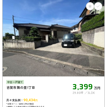
中古一戸建て
3,399
古賀市舞の里1丁目
万円
29.80坪
3LDK
月々支払例：
90,434
円
*40年ローン / 金利1.275%の場合
※審査により金利は変わる可能性があります。