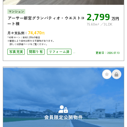
マンション
2,799
アーサー新宮グランパティオ・ウエストコ
万円
ート棟
75.60m²
3LDK
月々支払例：
74,470
円
*40年ローン / 金利1.275%の場合
※審査により金利は変わる可能性があります。
詳しくは詳細ページをご覧ください。
写真充実
間取り有
リフォーム済
更新日：
2026.07.13
南面バルコニー
オートロック
会員限定公開物件