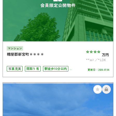
会員限定公開物件
マンション
****
糟屋郡新宮町＊＊＊＊
万円
**m²
*LDK
写真充実
間取り有
駅徒歩10分以内
更新日：
2026.07.06
ペット相談可
4LDK以上
南面バルコニー
オートロック
角部屋