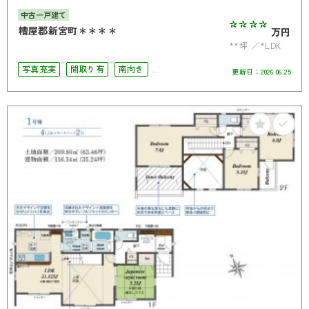
中古一戸建て
****
糟屋郡新宮町＊＊＊＊
万円
**坪
*LDK
写真充実
間取り有
南向き
更新日：
2026.06.25
駅徒歩10分以内
駐車場2台可
南面バルコニー
オール電化