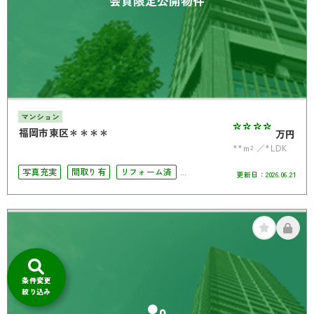
マンション
****
福岡市東区＊＊＊＊
万円
**m²
*LDK
写真充実
間取り有
リフォーム済
更新日：
2026.06.21
ペット相談可
オートロック
角部屋
条件変更
絞り込み