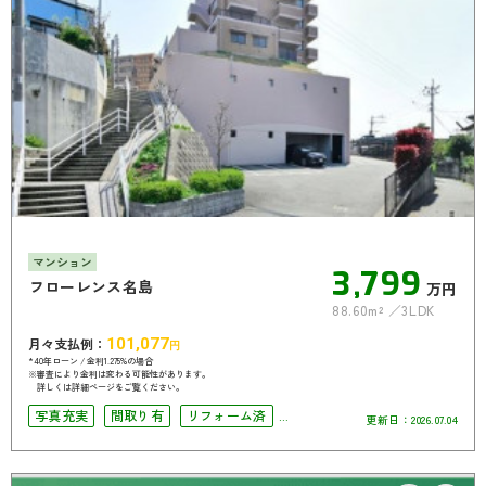
マンション
3,799
フローレンス名島
万円
88.60m²
3LDK
月々支払例：
101,077
円
*40年ローン / 金利1.275%の場合
※審査により金利は変わる可能性があります。
詳しくは詳細ページをご覧ください。
写真充実
間取り有
リフォーム済
更新日：
2026.07.04
駅徒歩10分以内
ペット相談可
オートロック
角部屋