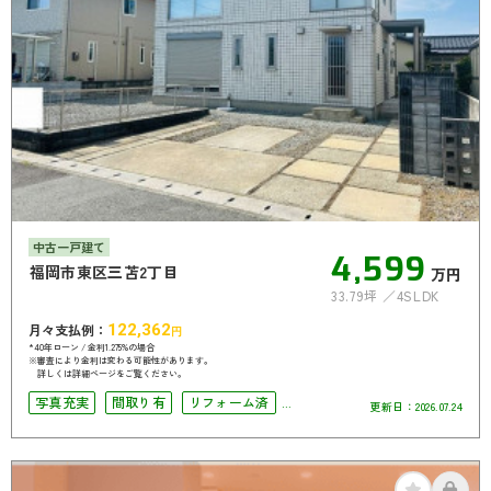
中古一戸建て
4,599
福岡市東区三苫2丁目
万円
33.79坪
4SLDK
月々支払例：
122,362
円
*40年ローン / 金利1.275%の場合
※審査により金利は変わる可能性があります。
詳しくは詳細ページをご覧ください。
写真充実
間取り有
リフォーム済
更新日：
2026.07.24
駐車場2台可
4LDK以上
オール電化