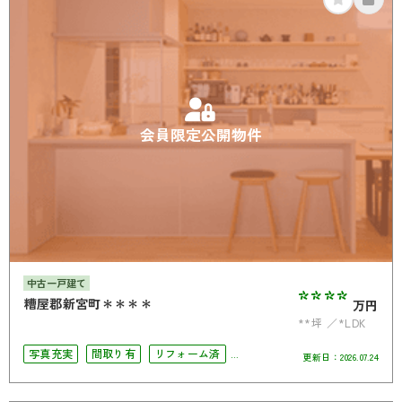
会員限定公開物件
中古一戸建て
****
糟屋郡新宮町＊＊＊＊
万円
**坪
*LDK
写真充実
間取り有
リフォーム済
更新日：
2026.07.24
駅徒歩10分以内
駐車場2台可