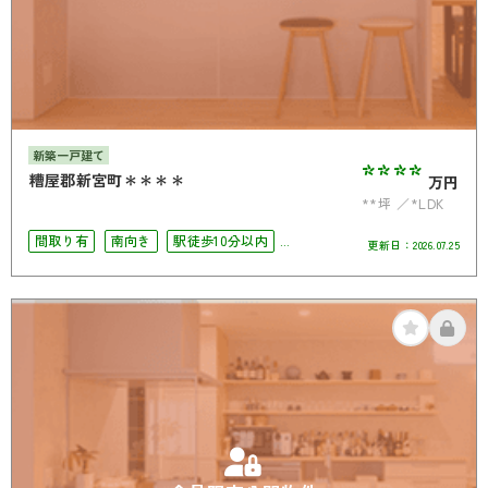
新築一戸建て
****
糟屋郡新宮町＊＊＊＊
万円
**坪
*LDK
間取り有
南向き
駅徒歩10分以内
更新日：
2026.07.25
駐車場2台可
4LDK以上
オール電化