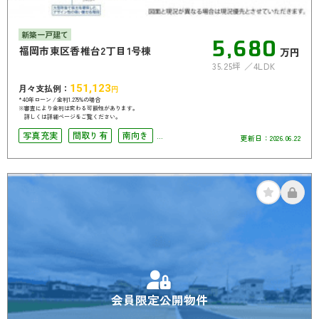
新築一戸建て
5,680
福岡市東区香椎台2丁目1号棟
万円
35.25坪
4LDK
月々支払例：
151,123
円
*40年ローン / 金利1.275%の場合
※審査により金利は変わる可能性があります。
詳しくは詳細ページをご覧ください。
写真充実
間取り有
南向き
更新日：
2026.06.22
駅徒歩10分以内
駐車場2台可
4LDK以上
南面バルコニー
会員限定公開物件