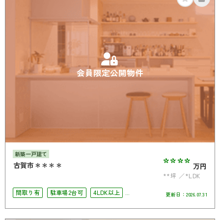
会員限定公開物件
新築一戸建て
****
古賀市＊＊＊＊
万円
**坪
*LDK
間取り有
駐車場2台可
4LDK以上
更新日：
2026.07.31
南面バルコニー
オール電化