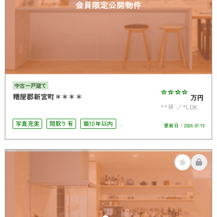
会員限定公開物件
中古一戸建て
****
糟屋郡新宮町＊＊＊＊
万円
**坪
*LDK
写真充実
間取り有
築10年以内
更新日：
2026.07.19
駐車場2台可
4LDK以上
オール電化