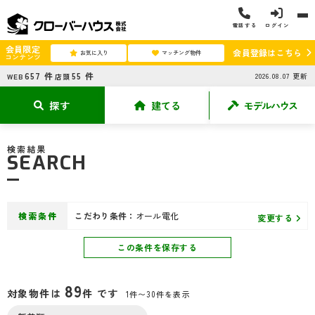
電話する
ログイン
会員限定
会員登録はこちら
お気に入り
マッチング物件
コンテンツ
657
件
55
件
2026.08.07
更新
WEB
店頭
探す
建てる
モデルハウス
検索結果
SEARCH
検索条件
こだわり条件：
オール電化
変更する
この条件を保存する
89
対象物件は
件 です
1件〜30件を表示