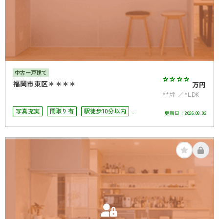
中古一戸建て
****
福岡市東区＊＊＊＊
万円
**坪
*LDK
写真充実
間取り有
駅徒歩10分以内
更新日：
2026.08.02
駐車場2台可
4LDK以上
オール電化