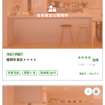
会員限定公開物件
中古一戸建て
****
福岡市東区＊＊＊＊
万円
**坪
*LDK
写真充実
間取り有
駐車場2台可
更新日：
2026.07.17
オール電化