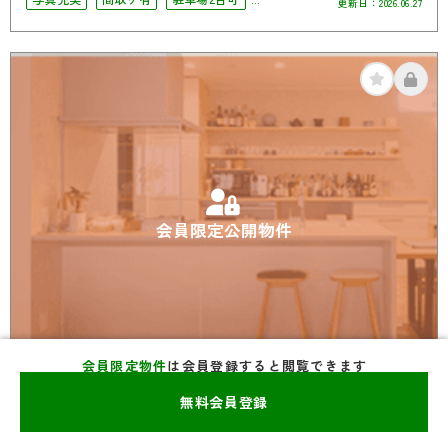
更新日：
2026.06.27
4LDK以上
南面バルコニー
オール電化
会員限定公開物件
会員限定物件
は会員登録すると閲覧できます
新築一戸建て
無料会員登録
****
福岡市東区＊＊＊＊
万円
**坪
*LDK