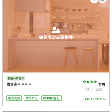
会員限定公開物件
新築一戸建て
****
古賀市＊＊＊＊
万円
**坪
*LDK
写真充実
間取り有
駐車場2台可
更新日：
2026.07.04
バリアフリー
オール電化