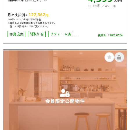
万円
33.79坪
4SLDK
月々支払例：
122,362
円
*40年ローン / 金利1.275%の場合
※審査により金利は変わる可能性があります。
詳しくは詳細ページをご覧ください。
写真充実
間取り有
リフォーム済
更新日：
2026.07.24
駐車場2台可
4LDK以上
オール電化
会員限定公開物件