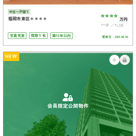
中古一戸建て
****
福岡市東区＊＊＊＊
万円
**坪
*LDK
写真充実
間取り有
築10年以内
更新日：
2026.08.06
駐車場2台可
4LDK以上
南面バルコニー
オール電化
NEW
会員限定公開物件