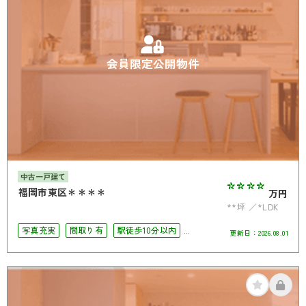
会員限定公開物件
中古一戸建て
****
福岡市東区＊＊＊＊
万円
**坪
*LDK
写真充実
間取り有
駅徒歩10分以内
更新日：
2026.08.01
駐車場2台可
4LDK以上
二世帯住宅向き
南面バルコニー
オール電化