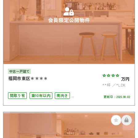
会員限定公開物件
中古一戸建て
****
福岡市東区＊＊＊＊
万円
**坪
*LDK
間取り有
築10年以内
南向き
更新日：
2026.08.02
駅徒歩10分以内
駐車場2台可
南面バルコニー
オール電化