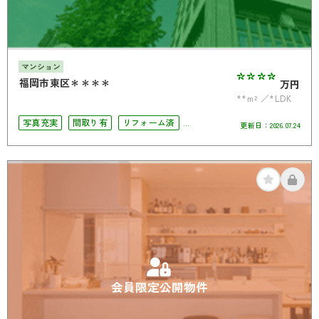
マンション
****
福岡市東区＊＊＊＊
万円
**m²
*LDK
写真充実
間取り有
リフォーム済
更新日：
2026.07.24
角部屋
オール電化
会員限定公開物件