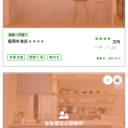
新築一戸建て
****
福岡市東区＊＊＊＊
万円
**坪
*LDK
写真充実
間取り有
南向き
更新日：
2026.07.23
駅徒歩10分以内
駐車場2台可
4LDK以上
南面バルコニー
オール電化
会員限定公開物件