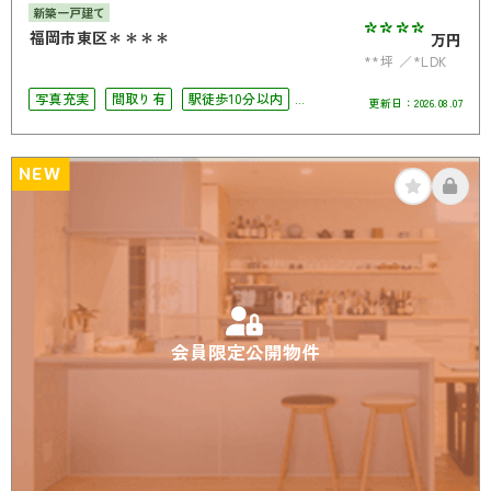
新築一戸建て
****
福岡市東区＊＊＊＊
万円
**坪
*LDK
写真充実
間取り有
駅徒歩10分以内
更新日：
2026.08.07
駐車場2台可
4LDK以上
南面バルコニー
オール電化
NEW
会員限定公開物件