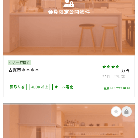
会員限定公開物件
中古一戸建て
****
古賀市＊＊＊＊
万円
**坪
*LDK
間取り有
4LDK以上
オール電化
更新日：
2026.08.02