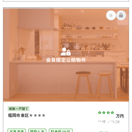
オール電化
会員限定公開物件
新築一戸建て
****
福岡市東区＊＊＊＊
万円
**坪
*LDK
写真充実
間取り有
駐車場2台可