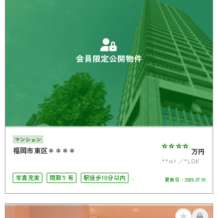
会員限定公開物件
マンション
****
福岡市東区＊＊＊＊
万円
**m²
*LDK
写真充実
間取り有
駅徒歩10分以内
更新日：
2026.07.10
ペット相談可
オール電化