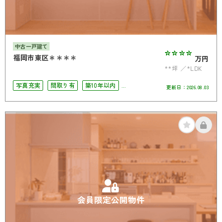
中古一戸建て
****
福岡市東区＊＊＊＊
万円
**坪
*LDK
写真充実
間取り有
築10年以内
更新日：
2026.08.03
駅徒歩10分以内
駐車場2台可
4LDK以上
オール電化
会員限定公開物件