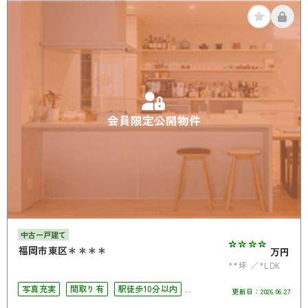
会員限定公開物件
中古一戸建て
****
福岡市東区＊＊＊＊
万円
**坪
*LDK
写真充実
間取り有
駅徒歩10分以内
更新日：
2026.06.27
駐車場2台可
4LDK以上
南面バルコニー