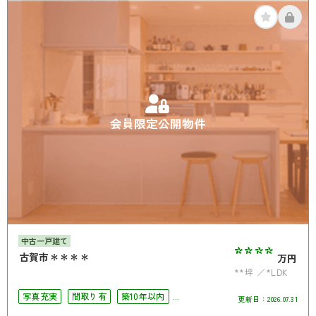
会員限定公開物件
中古一戸建て
****
古賀市＊＊＊＊
万円
**坪
*LDK
写真充実
間取り有
築10年以内
更新日：
2026.07.31
駐車場2台可
4LDK以上
南面バルコニー