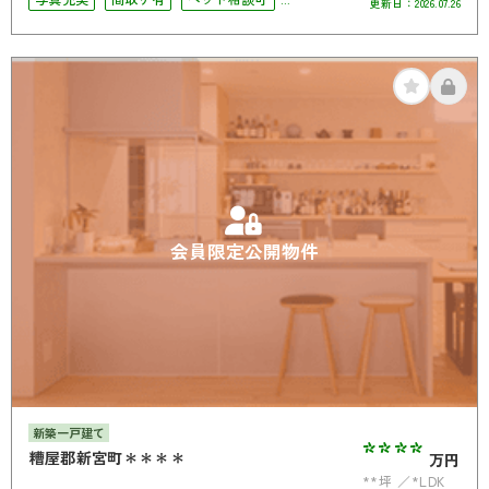
更新日：
2026.07.26
オートロック
オール電化
会員限定公開物件
新築一戸建て
****
糟屋郡新宮町＊＊＊＊
万円
**坪
*LDK