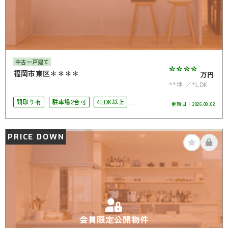
中古一戸建て
****
福岡市東区＊＊＊＊
万円
**坪
*LDK
間取り有
駐車場2台可
4LDK以上
更新日：
2026.08.02
南面バルコニー
オール電化
PRICE DOWN
会員限定公開物件