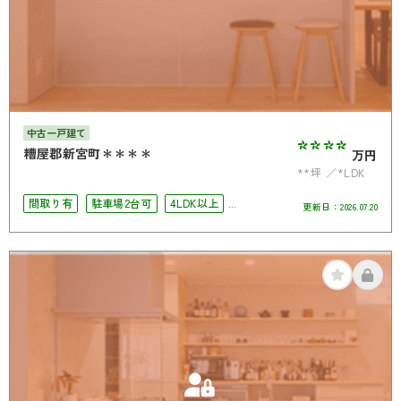
中古一戸建て
****
糟屋郡新宮町＊＊＊＊
万円
**坪
*LDK
間取り有
駐車場2台可
4LDK以上
更新日：
2026.07.20
南面バルコニー
オール電化