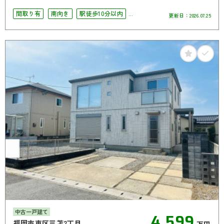
間取り有
南向き
駅徒歩10分以内
更新日：
2026.07.25
駐車場2台可
4LDK以上
オール電化
中古一戸建て
4,599
福岡市東区三苫2丁目