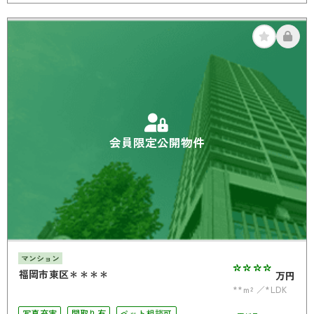
オール電化
会員限定公開物件
マンション
****
福岡市東区＊＊＊＊
万円
**m²
*LDK
写真充実
間取り有
ペット相談可