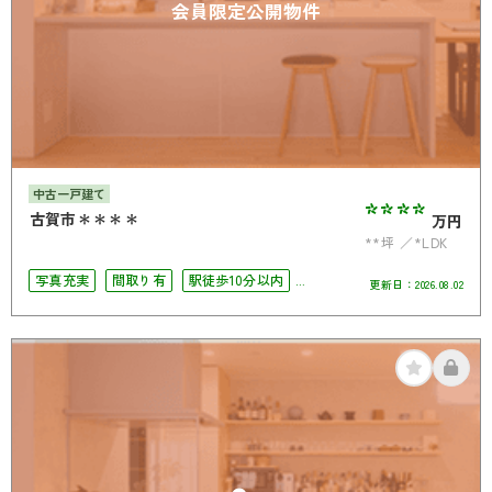
会員限定公開物件
中古一戸建て
****
古賀市＊＊＊＊
万円
**坪
*LDK
写真充実
間取り有
駅徒歩10分以内
更新日：
2026.08.02
駐車場2台可
4LDK以上
南面バルコニー
オール電化