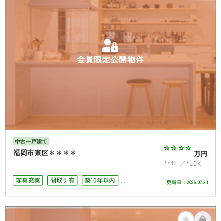
会員限定公開物件
中古一戸建て
****
福岡市東区＊＊＊＊
万円
**坪
*LDK
写真充実
間取り有
築10年以内
更新日：
2026.07.31
駅徒歩10分以内
駐車場2台可
4LDK以上
南面バルコニー
オール電化