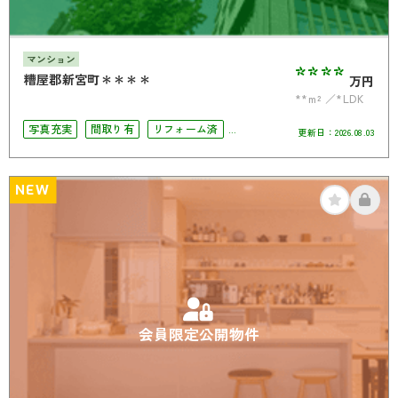
マンション
****
糟屋郡新宮町＊＊＊＊
万円
**m²
*LDK
写真充実
間取り有
リフォーム済
更新日：
2026.08.03
駅徒歩10分以内
オートロック
角部屋
オール電化
NEW
会員限定公開物件