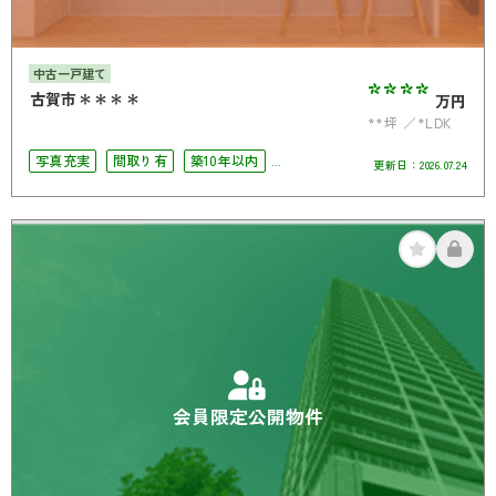
中古一戸建て
****
古賀市＊＊＊＊
万円
**坪
*LDK
写真充実
間取り有
築10年以内
更新日：
2026.07.24
4LDK以上
南面バルコニー
オール電化
会員限定公開物件