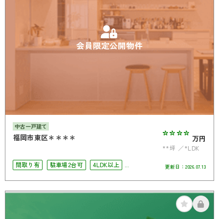
会員限定公開物件
中古一戸建て
****
福岡市東区＊＊＊＊
万円
**坪
*LDK
間取り有
駐車場2台可
4LDK以上
更新日：
2026.07.13
南面バルコニー
オール電化