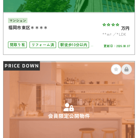
マンション
****
福岡市東区＊＊＊＊
万円
**m²
*LDK
間取り有
リフォーム済
駅徒歩10分以内
更新日：
2026.08.07
ペット相談可
オートロック
PRICE DOWN
会員限定公開物件