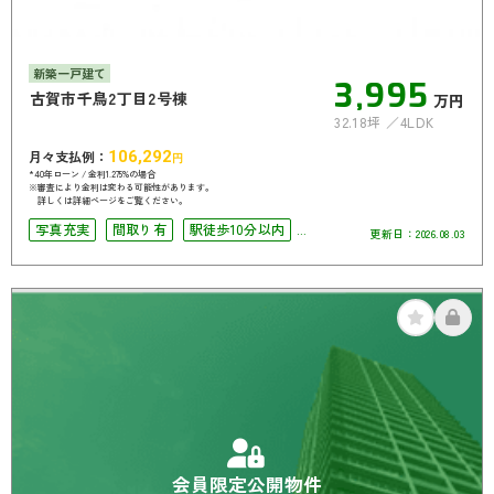
新築一戸建て
3,995
古賀市千鳥2丁目2号棟
万円
32.18坪
4LDK
月々支払例：
106,292
円
*40年ローン / 金利1.275%の場合
※審査により金利は変わる可能性があります。
詳しくは詳細ページをご覧ください。
写真充実
間取り有
駅徒歩10分以内
更新日：
2026.08.03
駐車場2台可
4LDK以上
南面バルコニー
会員限定公開物件