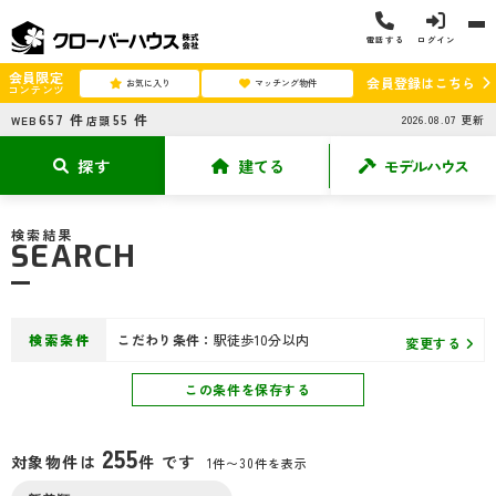
電話する
ログイン
会員限定
会員登録はこちら
お気に入り
マッチング物件
コンテンツ
657
件
55
件
2026.08.07
更新
WEB
店頭
探す
建てる
モデルハウス
検索結果
SEARCH
検索条件
こだわり条件：
駅徒歩10分以内
変更する
この条件を保存する
255
対象物件は
件 です
1件〜30件を表示