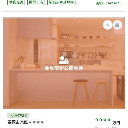
写真充実
間取り有
駅徒歩10分以内
更新日：
2026.08.01
ペット相談可
4LDK以上
南面バルコニー
オートロック
会員限定公開物件
中古一戸建て
****
福岡市東区＊＊＊＊
万円