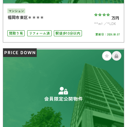
マンション
****
福岡市東区＊＊＊＊
万円
**m²
*LDK
間取り有
リフォーム済
駅徒歩10分以内
更新日：
2026.08.07
PRICE DOWN
会員限定公開物件