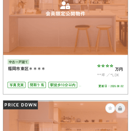
会員限定公開物件
中古一戸建て
****
福岡市東区＊＊＊＊
万円
**坪
*LDK
写真充実
間取り有
駅徒歩10分以内
更新日：
2026.08.02
駐車場2台可
4LDK以上
オール電化
PRICE DOWN