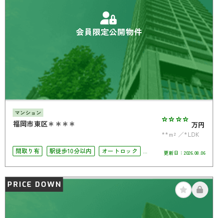
会員限定公開物件
マンション
****
福岡市東区＊＊＊＊
万円
**m²
*LDK
間取り有
駅徒歩10分以内
オートロック
更新日：
2026.08.06
角部屋
PRICE DOWN