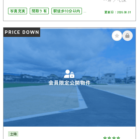
**坪
*LDK
写真充実
間取り有
駅徒歩10分以内
更新日：
2026.08.01
駐車場2台可
4LDK以上
二世帯住宅向き
南面バルコニー
オール電化
PRICE DOWN
会員限定公開物件
土地