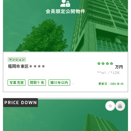
会員限定公開物件
マンション
****
福岡市東区＊＊＊＊
万円
**m²
*LDK
写真充実
間取り有
築10年以内
更新日：
2026.08.06
駅徒歩10分以内
ペット相談可
4LDK以上
オートロック
角部屋
PRICE DOWN