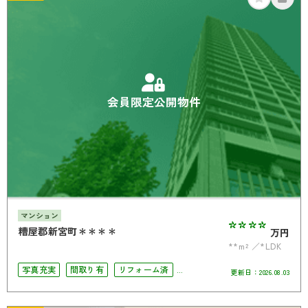
会員限定公開物件
マンション
****
糟屋郡新宮町＊＊＊＊
万円
**m²
*LDK
写真充実
間取り有
リフォーム済
更新日：
2026.08.03
駅徒歩10分以内
オートロック
角部屋
オール電化