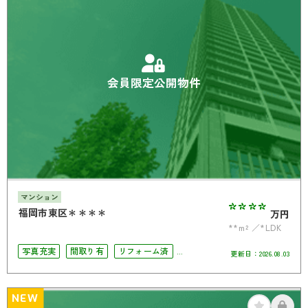
会員限定公開物件
マンション
****
福岡市東区＊＊＊＊
万円
**m²
*LDK
写真充実
間取り有
リフォーム済
更新日：
2026.08.03
駅徒歩10分以内
南面バルコニー
オートロック
角部屋
NEW