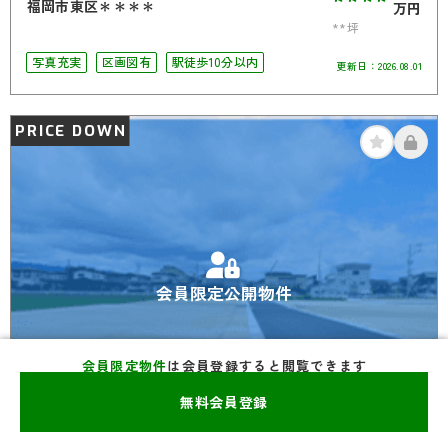
****
福岡市東区＊＊＊＊
万円
**坪
写真充実
区画図有
駅徒歩10分以内
更新日：
2026.08.01
PRICE DOWN
会員限定公開物件
会員限定物件
は会員登録すると閲覧できます
無料会員登録