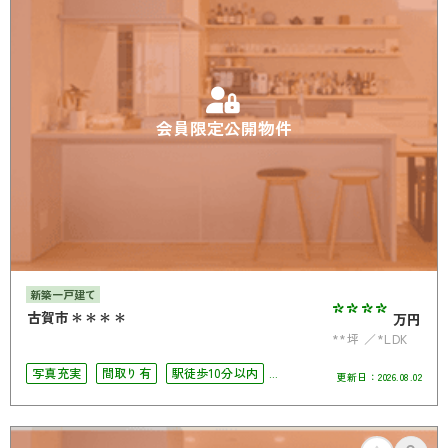
会員限定公開物件
新築一戸建て
****
古賀市＊＊＊＊
万円
**坪
*LDK
写真充実
間取り有
駅徒歩10分以内
更新日：
2026.08.02
駐車場2台可
4LDK以上