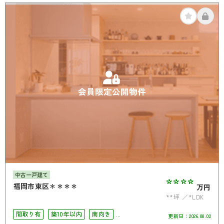
オール電化
会員限定公開物件
中古一戸建て
****
福岡市東区＊＊＊＊
万円
**坪
*LDK
間取り有
築10年以内
南向き
更新日：
2026.08.02