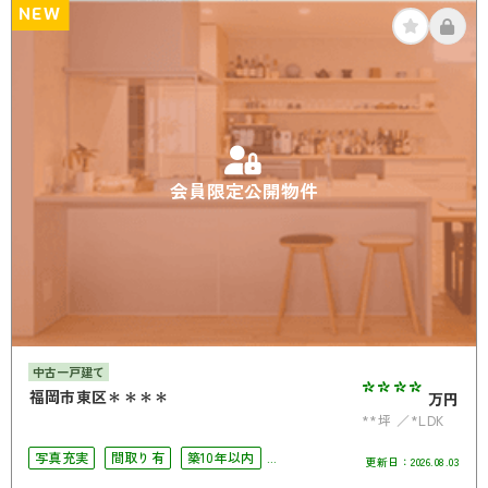
NEW
会員限定公開物件
中古一戸建て
****
福岡市東区＊＊＊＊
万円
**坪
*LDK
写真充実
間取り有
築10年以内
更新日：
2026.08.03
駅徒歩10分以内
駐車場2台可
4LDK以上