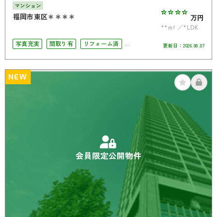
マンション
****
福岡市東区＊＊＊＊
万円
**m²
*LDK
写真充実
間取り有
リフォーム済
更新日：
2026.08.07
駅徒歩10分以内
ペット相談可
オートロック
NEW
会員限定公開物件