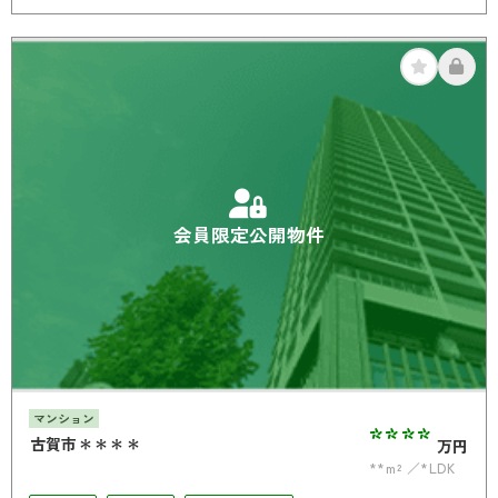
駅徒歩10分以内
駐車場2台可
南面バルコニー
オール電化
会員限定公開物件
マンション
****
古賀市＊＊＊＊
万円
**m²
*LDK