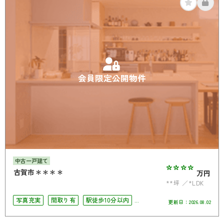
会員限定公開物件
中古一戸建て
****
古賀市＊＊＊＊
万円
**坪
*LDK
写真充実
間取り有
駅徒歩10分以内
更新日：
2026.08.02
駐車場2台可
4LDK以上
南面バルコニー