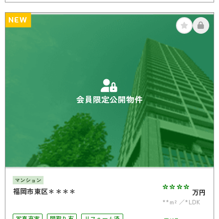
オール電化
NEW
会員限定公開物件
マンション
****
福岡市東区＊＊＊＊
万円
**m²
*LDK
写真充実
間取り有
リフォーム済