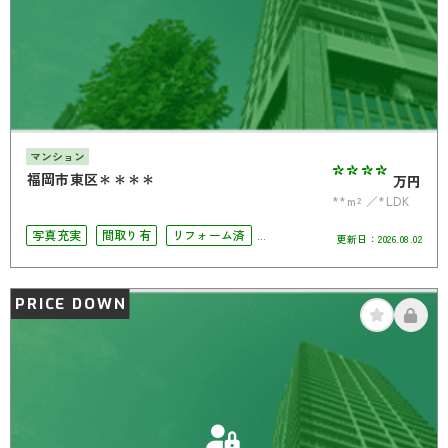
マンション
****
福岡市東区＊＊＊＊
万円
**m²
*LDK
写真充実
間取り有
リフォーム済
更新日：
2026.08.02
駅徒歩10分以内
南面バルコニー
オートロック
角部屋
PRICE DOWN