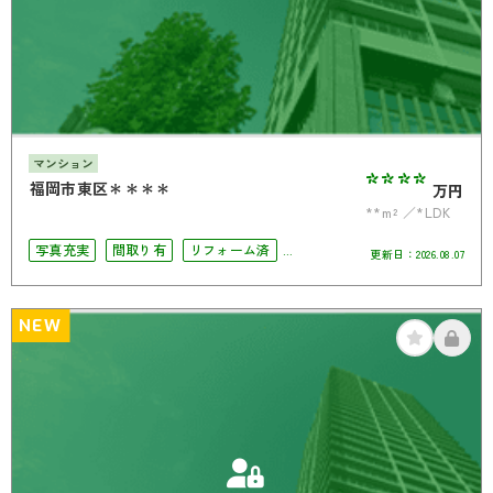
マンション
****
福岡市東区＊＊＊＊
万円
**m²
*LDK
写真充実
間取り有
リフォーム済
更新日：
2026.08.07
駅徒歩10分以内
4LDK以上
南面バルコニー
角部屋
NEW