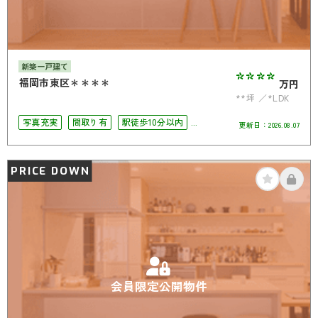
新築一戸建て
****
福岡市東区＊＊＊＊
万円
**坪
*LDK
写真充実
間取り有
駅徒歩10分以内
更新日：
2026.08.07
駐車場2台可
4LDK以上
南面バルコニー
オール電化
PRICE DOWN
会員限定公開物件