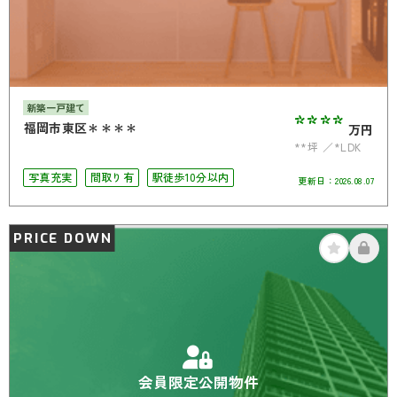
新築一戸建て
****
福岡市東区＊＊＊＊
万円
**坪
*LDK
写真充実
間取り有
駅徒歩10分以内
更新日：
2026.08.07
PRICE DOWN
会員限定公開物件