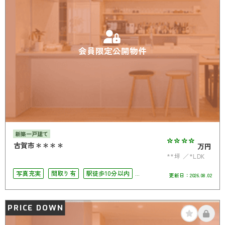
会員限定公開物件
新築一戸建て
****
古賀市＊＊＊＊
万円
**坪
*LDK
写真充実
間取り有
駅徒歩10分以内
更新日：
2026.08.02
駐車場2台可
4LDK以上
PRICE DOWN