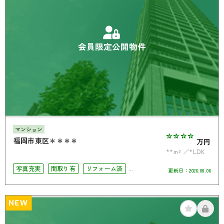
会員限定公開物件
マンション
****
福岡市東区＊＊＊＊
万円
**m²
*LDK
写真充実
間取り有
リフォーム済
更新日：
2026.08.06
駅徒歩10分以内
ペット相談可
南面バルコニー
オートロック
角部屋
NEW