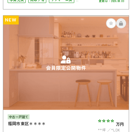
更新日：
2026.08.03
駅徒歩10分以内
ペット相談可
南面バルコニー
角部屋
NEW
会員限定公開物件
中古一戸建て
****
福岡市東区＊＊＊＊
万円
**坪
*LDK