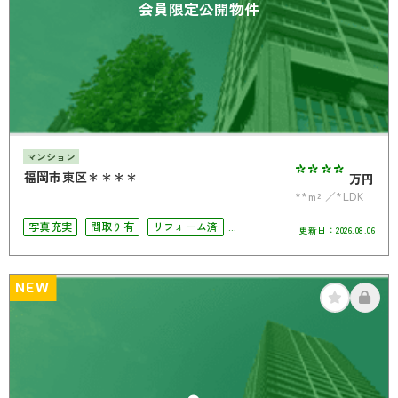
会員限定公開物件
マンション
****
福岡市東区＊＊＊＊
万円
**m²
*LDK
写真充実
間取り有
リフォーム済
更新日：
2026.08.06
駅徒歩10分以内
4LDK以上
南面バルコニー
オートロック
角部屋
NEW