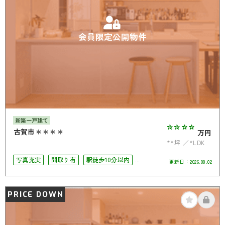
会員限定公開物件
新築一戸建て
****
古賀市＊＊＊＊
万円
**坪
*LDK
写真充実
間取り有
駅徒歩10分以内
更新日：
2026.08.02
駐車場2台可
4LDK以上
PRICE DOWN