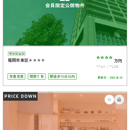
会員限定公開物件
マンション
****
福岡市東区＊＊＊＊
万円
**m²
*LDK
写真充実
間取り有
駅徒歩10分以内
更新日：
2026.08.02
角部屋
PRICE DOWN