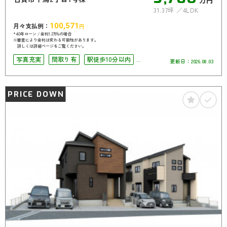
万円
31.37坪
4LDK
月々支払例：
100,571
円
*40年ローン / 金利1.275%の場合
※審査により金利は変わる可能性があります。
詳しくは詳細ページをご覧ください。
写真充実
間取り有
駅徒歩10分以内
更新日：
2026.08.03
駐車場2台可
4LDK以上
南面バルコニー
PRICE DOWN