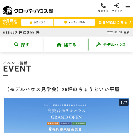
電話する
ログイン
会員限定
会員登録はこちら
お気に入り
マッチング物件
コンテンツ
659
件
55
件
2026.08.08
更新
WEB
店頭
探す
建てる
モデルハウス
イベント情報
EVENT
【モデルハウス見学会】26坪のちょうどいい平屋
1
/7