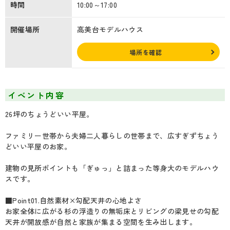
時間
10:00～17:00
開催場所
高美台モデルハウス
場所を確認
イベント内容
26坪のちょうどいい平屋。
ファミリー世帯から夫婦二人暮らしの世帯まで、広すぎずちょう
どいい平屋のお家。
建物の見所ポイントも「ぎゅっ」と詰まった等身大のモデルハウ
スです。
■Point01.自然素材×勾配天井の心地よさ
お家全体に広がる杉の浮造りの無垢床とリビングの梁見せの勾配
天井が開放感が自然と家族が集まる空間を生み出します。