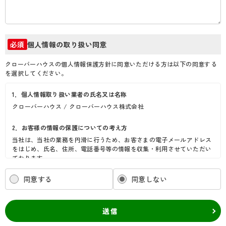
個人情報の取り扱い同意
必須
クローバーハウスの個人情報保護方針に同意いただける方は以下の同意する
を選択してください。
1．個人情報取り扱い業者の氏名又は名称
クローバーハウス / クローバーハウス株式会社
2．お客様の情報の保護についての考え方
当社は、当社の業務を円滑に行うため、お客さまの電子メールアドレス
をはじめ、氏名、住所、電話番号等の情報を収集・利用させていただい
ております。
当社は、これらのお客さまの個人情報（以下「お客さま情報」といいま
す。）の適正な保護を重大な責務と認識し、この責務を果たすために、
同意する
同意しない
次の方針の下でお客さま情報を取り扱います。
(1) お客さま情報に適用される個人情報の保護に関する法律その他の関
係法令を遵守し、適切に取り扱います。また、適宜取扱いの改善に努め
送信
ます。