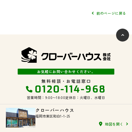
(2) お客さま情報の取扱いに関する規程を明確にし、従業者に周知徹底
します。また、取引先等に対しても適切にお客さま情報を取り扱うよう
に要請します。
前のページに戻る
(3) お客さま情報の収集に際しては、利用目的を特定して通知または公
表し、その利用目的にしたがってお客さま情報を取り扱います。
(4) お客さま情報の漏洩、紛失、改ざん等を防止するために必要な 対策
を講じて適切な管理を行います。
(5) 保有するお客さま情報について、お客さま本人からの開示、訂正、
削除、利用停止の依頼を所定の窓口でお受けして、誠意をもって対応い
たします。
具体的には、以下の内容に従ってお客さま情報の取り扱いをいたしま
す。
お気軽にお問い合わせください。
3．お客様の情報の利用目的
無料相談・お電話窓口
当社は、不動産についてのサービスをお客さまにご利用いただくにあた
0120-114-968
り、各種の申込みの受付、訪問、提案、見積、各種の工事やサービス提
供等の機会に、当社が直接あるいは協力会社又は業務委託先等を通じ
営業時間：9:00〜18:00
定休日：火曜日、水曜日
て、お客さまの個人情報（お客さまの電子メールアドレス、氏名、住
所、電話番号等）を取得いたしますが、これらの個人情報は下記の目的
に利用させていただきます。
クローバーハウス
福岡市東区和白1-1-25
(1) 不動産についてのサービスの提供
(2) 不動産についてのサービスのアフターサービスの提供
地図を開く
(3) 不動産についてのサービスのお知らせ・ＰＲ、調査・データ集積、