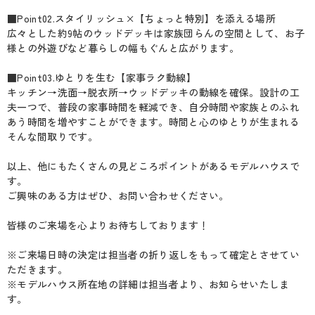
■Point02.スタイリッシュ×【ちょっと特別】を添える場所
広々とした約9帖のウッドデッキは家族団らんの空間として、お子
様との外遊びなど暮らしの幅もぐんと広がります。
■Point03.ゆとりを生む【家事ラク動線】
キッチン→洗面→脱衣所→ウッドデッキの動線を確保。設計の工
夫一つで、普段の家事時間を軽減でき、自分時間や家族とのふれ
あう時間を増やすことができます。時間と心のゆとりが生まれる
そんな間取りです。
以上、他にもたくさんの見どころポイントがあるモデルハウスで
す。
ご興味のある方はぜひ、お問い合わせください。
皆様のご来場を心よりお待ちしております！
※ご来場日時の決定は担当者の折り返しをもって確定とさせてい
ただきます。
※モデルハウス所在地の詳細は担当者より、お知らせいたしま
す。