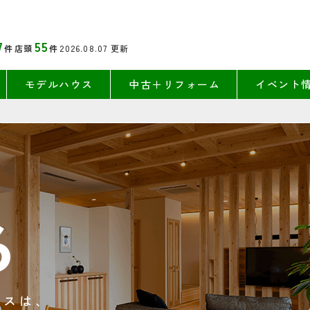
7
55
件
店頭
件
2026.08.07
更新
モデルハウス
中古＋リフォーム
イベント
る
ウスは、