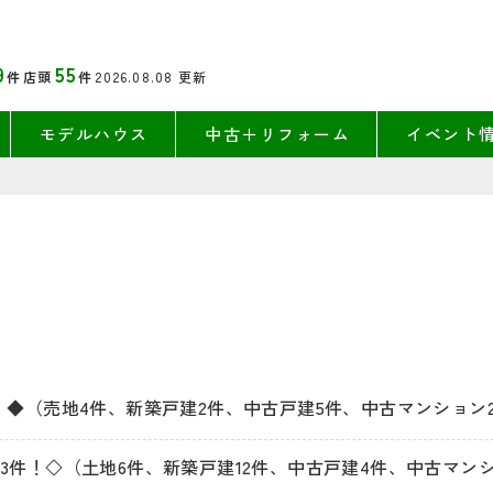
9
55
件
店頭
件
2026.08.08
更新
モデルハウス
中古＋リフォーム
イベント
！◆（売地4件、新築戸建2件、中古戸建5件、中古マンション
3件！◇（土地6件、新築戸建12件、中古戸建4件、中古マン