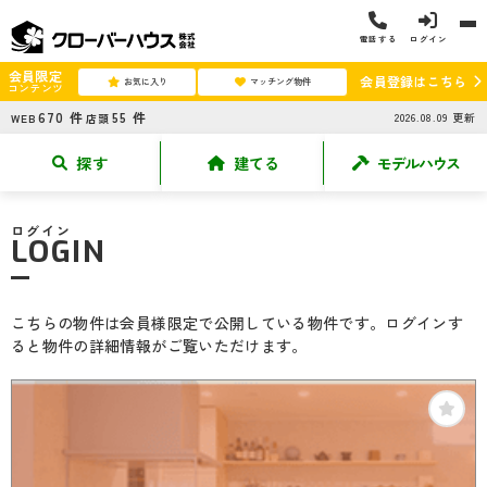
電話する
ログイン
会員限定
会員登録はこちら
お気に入り
マッチング物件
コンテンツ
670
件
55
件
2026.08.09
更新
WEB
店頭
探す
建てる
モデルハウス
ログイン
LOGIN
こちらの物件は会員様限定で公開している物件です。ログインす
ると物件の詳細情報がご覧いただけます。