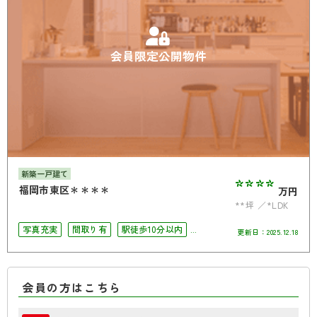
会員限定公開物件
新築一戸建て
****
福岡市東区＊＊＊＊
万円
**坪
*LDK
写真充実
間取り有
駅徒歩10分以内
更新日：
2025.12.18
駐車場2台可
会員の方はこちら