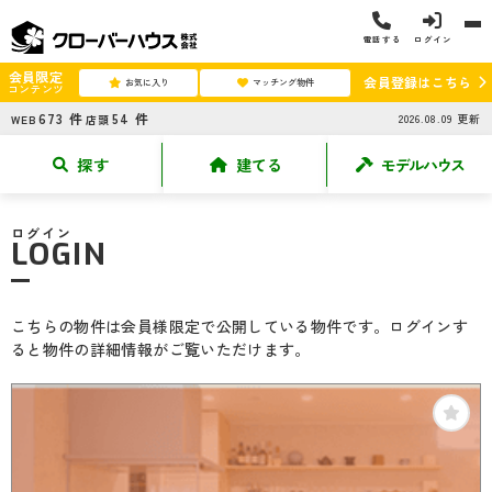
電話する
ログイン
会員限定
会員登録はこちら
お気に入り
マッチング物件
コンテンツ
673
件
54
件
2026.08.09
更新
WEB
店頭
探す
建てる
モデルハウス
ログイン
LOGIN
こちらの物件は会員様限定で公開している物件です。ログインす
ると物件の詳細情報がご覧いただけます。