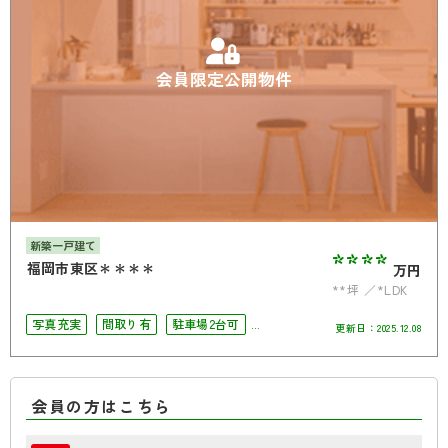
会員限定公開物件
新築一戸建て
****
福岡市東区＊＊＊＊
万円
**坪
*LDK
写真充実
間取り有
駐車場2台可
更新日：
2025.12.08
4LDK以上
南面バルコニー
オール電化
会員の方はこちら