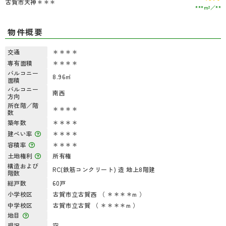
古賀市天神＊＊＊
***m²
**
物件概要
交通
＊＊＊＊
専有面積
＊＊＊＊
バルコニー
8.96㎡
面積
バルコニー
南西
方向
所在階／階
＊＊＊＊
数
築年数
＊＊＊＊
建ぺい率
＊＊＊＊
容積率
＊＊＊＊
土地権利
所有権
構造および
RC(鉄筋コンクリート) 造 地上8階建
階数
総戸数
60戸
小学校区
古賀市立古賀西 （ ＊＊＊＊m ）
中学校区
古賀市立古賀 （ ＊＊＊＊m ）
地目
現況
空