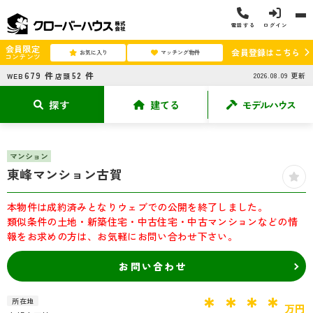
電話する
ログイン
会員限定
会員登録はこちら
お気に入り
マッチング物件
コンテンツ
679
件
52
件
2026.08.09
更新
WEB
店頭
探す
建てる
モデルハウス
マンション
東峰マンション古賀
本物件は成約済みとなりウェブでの公開を終了しました。
類似条件の土地・新築住宅・中古住宅・中古マンションなどの情
報をお求めの方は、お気軽にお問い合わせ下さい。
お問い合わせ
＊＊＊＊
所在地
万円