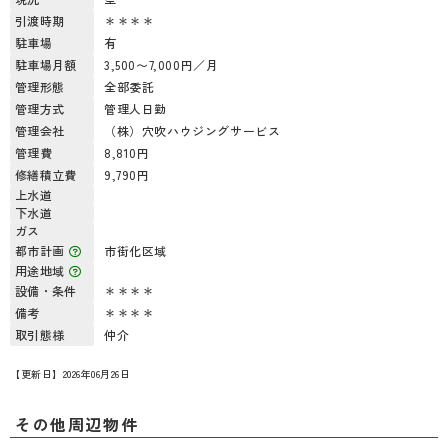
引渡時期
＊＊＊＊
駐車場
有
駐車場月額
3,500〜7,000円／月
管理形態
全部委託
管理方式
管理人日勤
管理会社
（株）穴吹ハウジングサービス
管理費
8,810円
修繕積立費
9,790円
上水道
下水道
ガス
都市計画
市街化区域
用途地域
設備・条件
＊＊＊＊
備考
＊＊＊＊
取引態様
仲介
【更新日】2026年06月26日
その他周辺物件