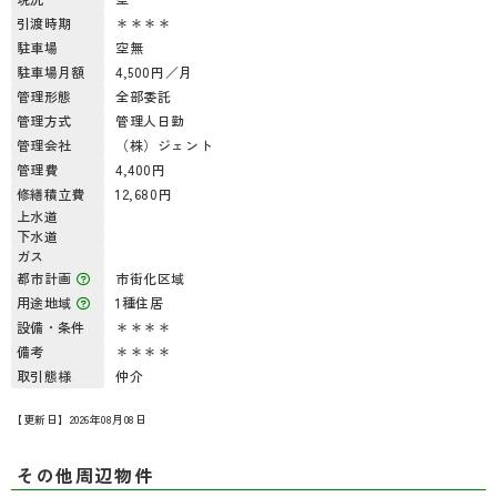
引渡時期
＊＊＊＊
駐車場
空無
駐車場月額
4,500円／月
管理形態
全部委託
管理方式
管理人日勤
管理会社
（株）ジェント
管理費
4,400円
修繕積立費
12,680円
上水道
下水道
ガス
都市計画
市街化区域
用途地域
1種住居
設備・条件
＊＊＊＊
備考
＊＊＊＊
取引態様
仲介
【更新日】2026年08月08日
その他周辺物件