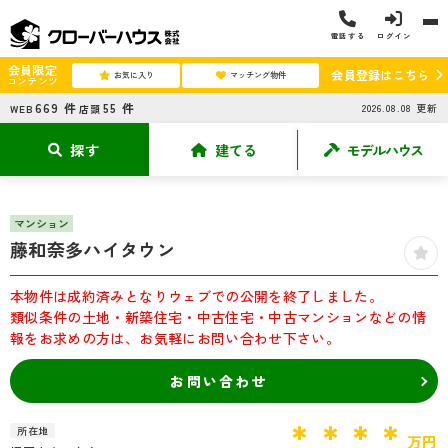
電話する
ログイン
会員限定
会員登録はこちら
お気に入り
マッチング物件
コンテンツ
669
件
55
件
2026.08.08
更新
WEB
店頭
探す
建てる
モデルハウス
マンション
藤和奈多ハイタウン
本物件は成約済みとなりウェブでの公開を終了しました。
類似条件の土地・新築住宅・中古住宅・中古マンションなどの情
報をお求めの方は、お気軽にお問い合わせ下さい。
お問い合わせ
＊＊＊＊
所在地
万円