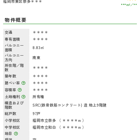
福岡市東区奈多＊＊＊
***m²
**
物件概要
交通
＊＊＊＊
専有面積
＊＊＊＊
バルコニー
8.83㎡
面積
バルコニー
南東
方向
所在階／階
＊＊＊＊
数
築年数
＊＊＊＊
建ぺい率
＊＊＊＊
容積率
＊＊＊＊
土地権利
所有権
構造および
SRC(鉄骨鉄筋コンクリート) 造 地上9階建
階数
総戸数
97戸
小学校区
福岡市立奈多 （ ＊＊＊＊m ）
中学校区
福岡市立和白 （ ＊＊＊＊m ）
地目
現況
空