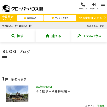
電話する
ログイン
会員限定
会員登録はこちら
お気に入り
マッチング物件
コンテンツ
657
件
55
件
2026.08.07
更新
WEB
店頭
探す
建てる
モデルハウス
BLOG
ブログ
1
件
1件目を表示
2026年05月30日
ふく散歩～八柱神社編～
カテゴリ：
不動産