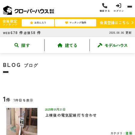
電話する
ログイン
会員限定
会員登録はこちら
お気に入り
マッチング物件
コンテンツ
678
件
58
件
2026.08.06
更新
WEB
店頭
探す
建てる
モデルハウス
BLOG
ブログ
1
件
1件目を表示
2025年01月31日
上棟後の電気配線打ち合わせ
カテゴリ：
建築